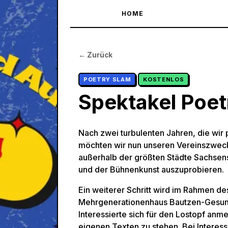
HOME
← Zurück
POETRY SLAM
KOSTENLOS
Spektakel Poet
Nach zwei turbulenten Jahren, die wir
möchten wir nun unseren Vereinszweck 
außerhalb der größten Städte Sachsens
und der Bühnenkunst auszuprobieren.
Ein weiterer Schritt wird im Rahmen de
Mehrgenerationenhaus Bautzen-Gesun
Interessierte sich für den Lostopf anme
eigenen Texten zu stehen. Bei Interess