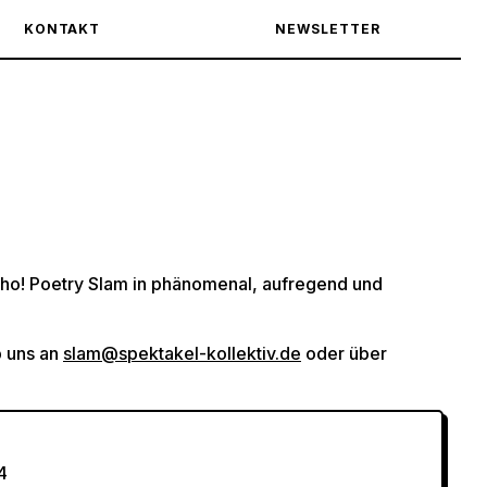
KONTAKT
NEWSLETTER
m
ho! Poetry Slam in phänomenal, aufregend und
b uns an
slam@spektakel-kollektiv.de
oder über
4