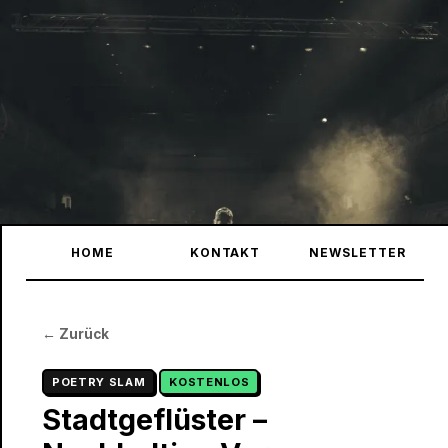
Zum Inhalt springen
HOME
KONTAKT
NEWSLETTER
← Zurück
POETRY SLAM
KOSTENLOS
Stadtgeflüster –